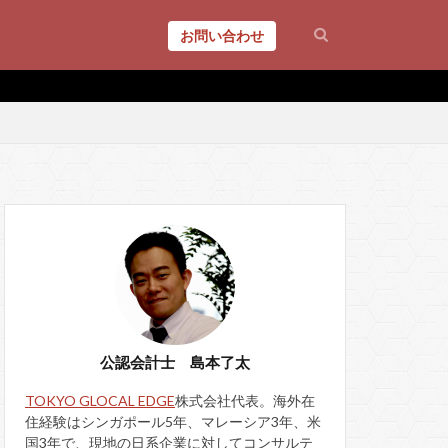
お問い合わせ
公認会計士 島本了太
TOKYO GLOCAL EDGE
株式会社代表。海外在
住経験はシンガポール5年、マレーシア3年、米
国3年で、現地の日系企業に対してコンサルテ