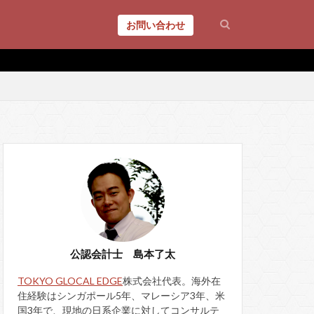
お問い合わせ
公認会計士 島本了太
TOKYO GLOCAL EDGE
株式会社代表。海外在
住経験はシンガポール5年、マレーシア3年、米
国3年で、現地の日系企業に対してコンサルテ