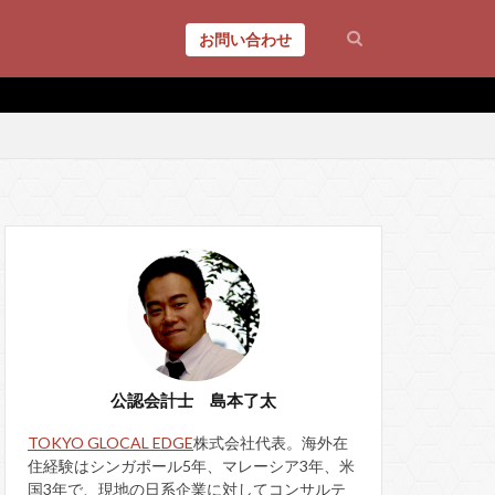
お問い合わせ
公認会計士 島本了太
TOKYO GLOCAL EDGE
株式会社代表。海外在
住経験はシンガポール5年、マレーシア3年、米
国3年で、現地の日系企業に対してコンサルテ