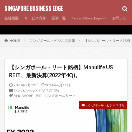
AMP
SEO
PWA
SINGAPORE BUSINESS EDGE
会社概要
サービス内容
記事一覧
Tokyo Glocal Edge へ
お問い合わ
シンガポール・ビジネス情報
【シンガポール・リート銘柄】Manu
HOME
【シンガポール・リート銘柄】Manulife US
REIT、最新決算(2022年4Q)。
2023年2月12日
2024年6月11日
シンガポール・ビジネス情報
SINGAPORE REIT
,
シンガポールリート
シンガポール・ビジネス情報