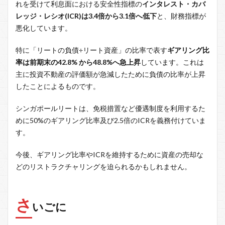
れを受けて利息面における安全性指標の
インタレスト・カバ
レッジ・レシオ(ICR)は3.4倍から3.1倍へ低下
と、財務指標が
悪化しています。
特に「リートの負債÷リート資産」の比率で表す
ギアリング比
率は前期末の42.8% から48.8%へ急上昇
しています。これは
主に投資不動産の評価額が急減したために負債の比率が上昇
したことによるものです。
シンガポールリートは、免税措置など優遇制度を利用するた
めに50%のギアリング比率及び2.5倍のICRを義務付けていま
す。
今後、ギアリング比率やICRを維持するために資産の売却な
どのリストラクチャリングを迫られるかもしれません。
さ
いごに