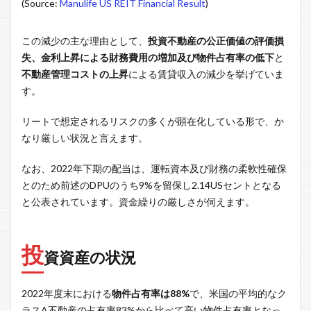
(Source:
Manulife US REIT Financial Result
)
この減少の主な理由として、
投資不動産の公正価値の評価損
失、金利上昇による財務費用の増加及び物件占有率の低下
と
不動産管理コストの上昇
による賃貸収入の減少を挙げていま
す。
リートで想定されるリスクの多くが顕在化している形で、か
なり厳しい状況と言えます。
なお、2022年下期の配当は、運転資本及び財務の柔軟性確保
とのため前述のDPUのうち9%を留保し2.14USセントとなる
と公表されています。資金繰りの厳しさが伺えます。
投
資資産の状況
2022年度末における
物件占有率は88%
で、米国の平均的なク
ラスA不動産の占有率83%から比べて高い物件占有率となっ