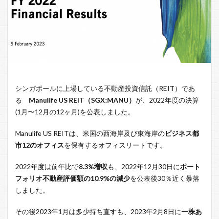
シンガポールに上場している不動産投資信託（REIT）であ
る
Manulife US REIT（SGX:MANU）
が、2022年度の決算
(1月〜12月の12ヶ月)を公表しました。
Manulife US REITは、米国の西海岸及び東海岸の
ビジネス都
市12のオフィス
を保有するオフィスリートです。
2022年度は前年比で
8.3%増収
も、2022年12月30日に
ポート
フォリオ不動産評価額の10.9%の減少
を公表後30％近く暴落
しました。
その後2023年1月は多少持ち直すも、2023年2月8日に
一株あ