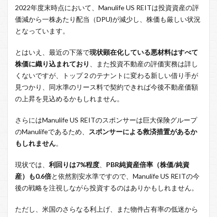
2022年度末時点において、Manulife US REITは投資資産の評
価減から一株あたり配当（DPU)が減少し、株価も厳しい状況
となっています。
とはいえ、最近の下落で
現状顕在化している悪材料はすべて
株価に織り込まれており
、また投資不動産の評価実務は詳し
くないですが、トップ２のテナントに変わる新しい借り手が
見つかり、同水準のリース料で契約できれば今後不動産価額
の上昇を見込めるかもしれません。
さらにはManulife US REITのスポンサーは巨大保険グループ
のManulifeであるため、
スポンサーによる救済措置があるか
もしれません
。
現状では、
利回りは7%程度
、
PBR純資産倍率（株価/純資
産）も0.6倍
と依然割安水準ですので、Manulife US REITの今
後の戦略を注視しながら投資するのはありかもしれません。
ただし、米国のさらなる利上げ、また物件占有率の低迷から