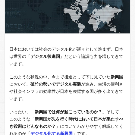
日本においては社会のデジタル化が遅々として進まず、日本
は世界の「
デジタル後進国
」だという論調も力を増してきて
います。
このような状況の中、今まで後進として下に見ていた
新興国
において、
破竹の勢いでデジタル実装
が進み、生活の便利さ
や社会インフラの効率性が日本を凌駕する国が多く出てきて
います。
いったい、「
新興国では何が起こっているのか？
」そして、
このような「
新興国が先を行く時代において日本が果たすべ
き役割はどんなものか？
」についてわかりやすく解説してく
れるのが「
デジタル化する新興国
」です。