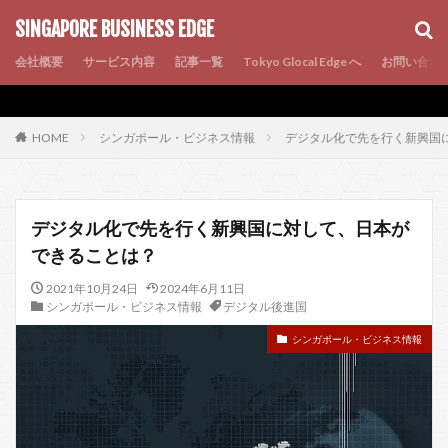
AMP
SEO
PWA
SINGAPORE BUSINESS EDGE
会社概要
サービス内容
記事一覧
Tokyo Glocal Edge へ
お問い合わ
シンガポール・ビジネス情報
デジタル化で先を行く新興国
HOME
デジタル化で先を行く新興国に対して、日本が
できることは？
2021年10月24日
2024年6月11日
シンガポール・ビジネス情報
デジタル後進国
シンガポール・ビジネス情報