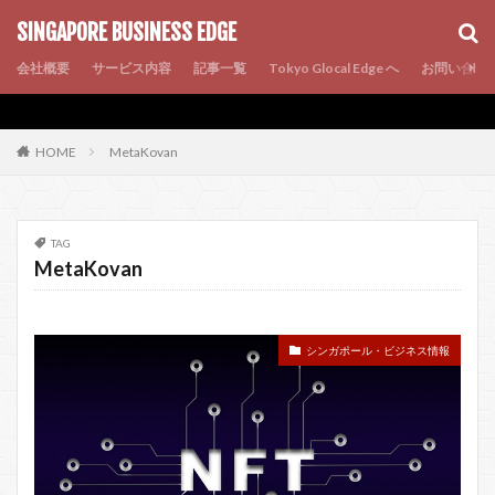
AMP
SEO
PWA
SINGAPORE BUSINESS EDGE
会社概要
サービス内容
記事一覧
Tokyo Glocal Edge へ
お問い合わ
MetaKovan
HOME
TAG
MetaKovan
シンガポール・ビジネス情報