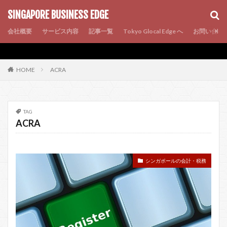
AMP
SEO
PWA
SINGAPORE BUSINESS EDGE
会社概要
サービス内容
記事一覧
Tokyo Glocal Edge へ
お問い合わ
ACRA
HOME
TAG
ACRA
シンガポールの会計・税務