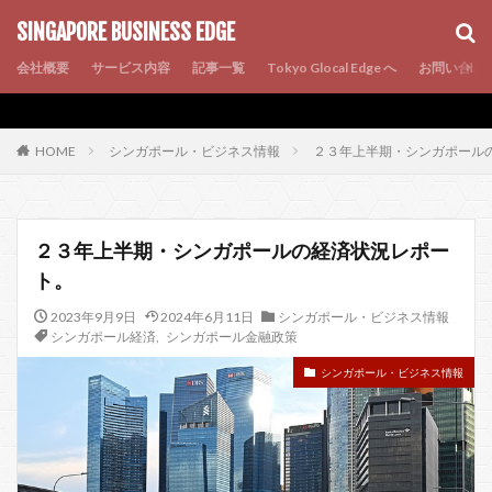
AMP
SEO
PWA
SINGAPORE BUSINESS EDGE
会社概要
サービス内容
記事一覧
Tokyo Glocal Edge へ
お問い合わ
シンガポール・ビジネス情報
２３年上半期・シンガポール
HOME
２３年上半期・シンガポールの経済状況レポー
ト。
2023年9月9日
2024年6月11日
シンガポール・ビジネス情報
シンガポール経済
,
シンガポール金融政策
シンガポール・ビジネス情報