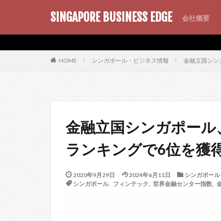
SINGAPORE BUSINESS EDGE
会社概要
AMP
SEO
PWA
シンガポール・ビジネス情報
金融立国シン
HOME
金融立国シンガポール
ランキングで6位を獲
2020年9月29日
2024年6月11日
シンガポール
シンガポール
,
フィンテック
,
世界金融センター指数
,