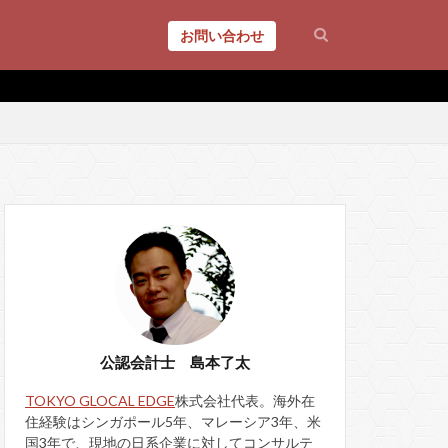
お問い合わせ
公認会計士 島本了太
TOKYO GLOCAL EDGE
株式会社代表。海外在
住経験はシンガポール5年、マレーシア3年、米
国3年で、現地の日系企業に対してコンサルテ