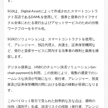
す。
SGXは、Digital Assetによって作成されたスマートコントラ
クト言語であるDAMLを使用して、債券と債券のライフサイ
クル全体にわたる発行およびアセットサービスのための分散
ワークフローをモデル化。
SGXのソリューションは、スマートコントラクトを使用し
て、アレンジャー、預託代理人、弁護士、証券保管機関な
ど、発行と資産サービスに関与する当事者の権利と義務を捕
捉します。
デジタル債券は、HSBCのチェーン決済ソリューション(on-
chain payment)を利用。この技術により、複数の通貨でのシ
ームレスな決済が可能になり、発行者、アレンジャー、投資
家及び証券保管機関の間における収益の移動が容易になりま
す。
このパイロット取引で見られた効率的な主な点は、適時の
ISIN（識別子）生成、決済リスクの排除（発行者、アレンジ