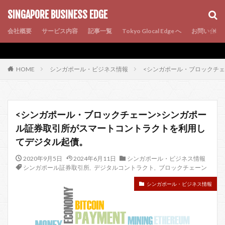
AMP
SEO
PWA
SINGAPORE BUSINESS EDGE
会社概要
サービス内容
記事一覧
Tokyo Glocal Edge へ
お問い合わ
シンガポール・ビジネス情報
<シンガポール・ブロックチ
HOME
<シンガポール・ブロックチェーン>シンガポー
ル証券取引所がスマートコントラクトを利用し
てデジタル起債。
2020年9月5日
2024年6月11日
シンガポール・ビジネス情報
シンガポール証券取引所
,
デジタルコントラクト
,
ブロックチェーン
シンガポール・ビジネス情報