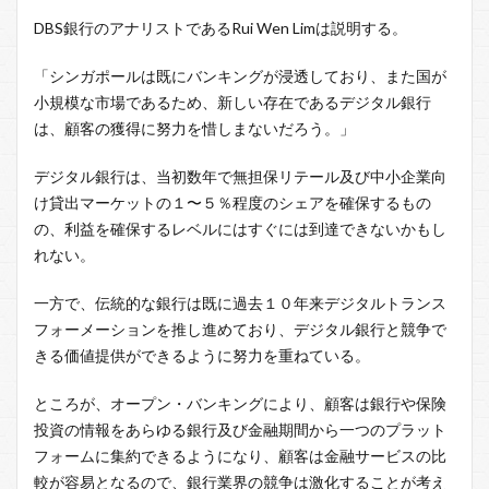
DBS銀行のアナリストであるRui Wen Limは説明する。
「シンガポールは既にバンキングが浸透しており、また国が
小規模な市場であるため、新しい存在であるデジタル銀行
は、顧客の獲得に努力を惜しまないだろう。」
デジタル銀行は、当初数年で無担保リテール及び中小企業向
け貸出マーケットの１〜５％程度のシェアを確保するもの
の、利益を確保するレベルにはすぐには到達できないかもし
れない。
一方で、伝統的な銀行は既に過去１０年来デジタルトランス
フォーメーションを推し進めており、デジタル銀行と競争で
きる価値提供ができるように努力を重ねている。
ところが、オープン・バンキングにより、顧客は銀行や保険
投資の情報をあらゆる銀行及び金融期間から一つのプラット
フォームに集約できるようになり、顧客は金融サービスの比
較が容易となるので、銀行業界の競争は激化することが考え