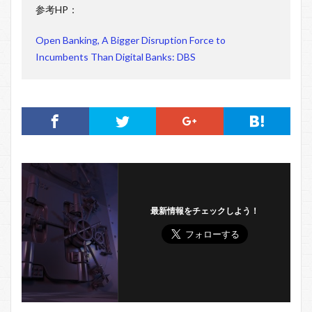
参考HP：
Open Banking, A Bigger Disruption Force to
Incumbents Than Digital Banks: DBS
最新情報をチェックしよう！