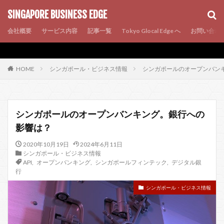
AMP
SEO
PWA
SINGAPORE BUSINESS EDGE
会社概要
サービス内容
記事一覧
Tokyo Glocal Edge へ
お問い合わ
シンガポール・ビジネス情報
シンガポールのオープンバン
HOME
シンガポールのオープンバンキング。銀行への
影響は？
2020年10月19日
2024年6月11日
シンガポール・ビジネス情報
API
,
オープンバンキング
,
シンガポールフィンテック
,
デジタル銀
行
シンガポール・ビジネス情報