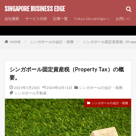
AMP
SEO
PWA
SINGAPORE BUSINESS EDGE
会社概要
サービス内容
記事一覧
Tokyo Glocal Edge へ
お問い合わ
シンガポールの会計・税務
シンガポール固定資産税（Proper
HOME
シンガポール固定資産税（Property Tax）の概
要。
2021年5月26日
2024年6月11日
シンガポールの会計・税務
シンガポール不動産
シンガポールの会計・税務