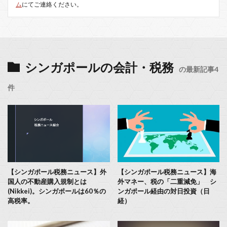
ム
にてご連絡ください。
シンガポールの会計・税務
の最新記事4
件
【シンガポール税務ニュース】外
【シンガポール税務ニュース】海
国人の不動産購入規制とは
外マネー、税の「二重減免」 シ
(Nikkei)。シンガポールは60％の
ンガポール経由の対日投資（日
高税率。
経）