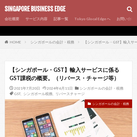
AMP
SEO
PWA
SINGAPORE BUSINESS EDGE
会社概要
サービス内容
記事一覧
Tokyo Glocal Edge へ
お問い合わ
シンガポールの会計・税務
【シンガポール・GST】輸入サ
HOME
【シンガポール・GST】輸入サービスに係る
GST課税の概要。（リバース・チャージ等）
2021年7月20日
2024年6月11日
シンガポールの会計・税務
GST
,
シンガポール税務
,
リバースチャージ
シンガポールの会計・税務