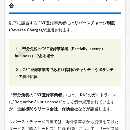
合
以下に該当するGST登録事業者には
リバースチャージ制度
(Reverse Charge)
が適用されます。
１．部分免税のGST登録事業者（Partially exempt
business）である場合
２．GST登録事業者である非営利のチャリティやボランテ
ィア福祉団体
「
部分免税のGST登録事業者
」には、IRASのガイドライン
に”Reguation 34 businesses”として例示規定されています
が、金
融機関やリース会社、保険会社
などが該当します。
リバース・チャージ制度では、海外事業者から提供を受けた
サービス（輸入サービス）に係るGSTについて、サービス提