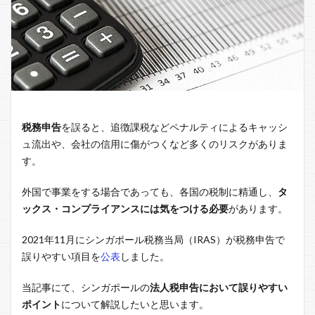
税務申告
を誤ると、追徴課税などペナルティによるキャッシ
ュ流出や、会社の信用に傷がつくなど多くのリスクがありま
す。
外国で事業をする場合であっても、各国の税制に精通し、
タ
ックス・コンプライアンスには気をつける必要
があります。
2021年11月にシンガポール税務当局（IRAS）が税務申告で
誤りやすい項目を
公表
しました。
当記事にて、シンガポールの
法人税申告において誤りやすい
ポイント
について解説したいと思います。