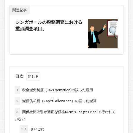
関連記事
シンガポールの税務調査における
重点調査項目。
目次
1
税金減免制度（Tax Exemption)の誤った適用
2
減価償却費（Capital Allowance）の誤った減算
3
関係社間取引が適正な価格(Arm’s Length Price)で行われて
いない
3.1
さいごに