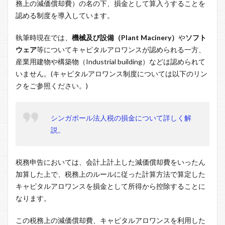
務上の減価償却費）の名の下、損金として算入うすることを
認める制度を導入しています。
執筆時現在では、
機械及び設備（Plant Macinery）
や
ソフト
ウェア
等についてキャピタルアロワンスが認められる一方、
産業用建物や構築物（Industrial building）などは認められて
いません。(キャピタルアロワンス制度については以下のリン
クをご参照ください。)
シンガポール法人税の損金について詳しく解
説。
税務申告においては、会計上計上した減価償却費をいったん
加算した上で、税務上のルールに従った計算方法で算定した
キャピタルアロワンスを損金として所得から控除することに
なります。
この税務上の減価償却費、キャピタルアロワンスを利用した