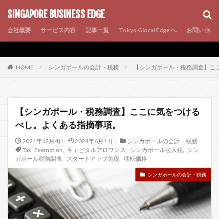
AMP
SEO
PWA
SINGAPORE BUSINESS EDGE
会社概要
サービス内容
記事一覧
Tokyo Glocal Edge へ
お問い合わ
シンガポールの会計・税務
【シンガポール・税務調査】こ
HOME
【シンガポール・税務調査】ここに気をつける
べし。よくある指摘事項。
2021年12月4日
2024年6月11日
シンガポールの会計・税務
Tax Exemption
,
キャピタルアロワンス
,
シンガポール法人税
,
シン
ガポール税務調査
,
スタートアップ免税
,
移転価格
シンガポールの会計・税務