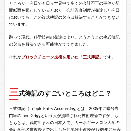
ところが、
今日でも日々世界中で多くの会計不正の事件が新
聞紙面を賑わしている
とおり、会計監査制度が発達した今日
においても、この複式簿記の欠点は解決することができない
でいます。
翻って現代、科学技術の発達により、とうとうこの複式簿記
の欠点を解決できる可能性がでてきました。
それが
ブロックチェーン技術を用いた「三式簿記」
です。
三
式簿記のすごいところはどこ？
三式簿記（Tripple Entry Accounting)とは、2005年に暗号専
門家のIann Griggという人が提唱された技術理論ですが、も
ともとは、戦前生まれの日本人で、カーネギーメロン大学の
会計学部名誉教授まで出世した井尻雄士教授が1989年に発表