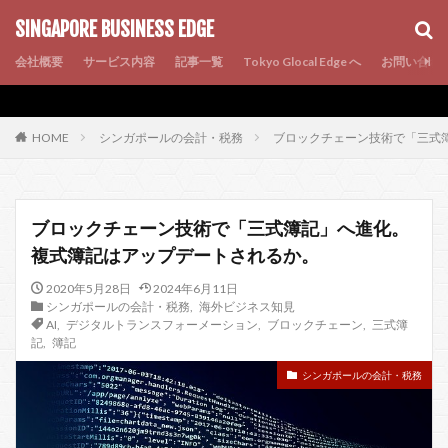
AMP
SEO
PWA
SINGAPORE BUSINESS EDGE
会社概要
サービス内容
記事一覧
Tokyo Glocal Edge へ
お問い合わ
シンガポールの会計・税務
ブロックチェーン技術で「三式
HOME
ブロックチェーン技術で「三式簿記」へ進化。
複式簿記はアップデートされるか。
2020年5月28日
2024年6月11日
シンガポールの会計・税務
,
海外ビジネス知見
AI
,
デジタルトランスフォーメーション
,
ブロックチェーン
,
三式簿
記
,
簿記
シンガポールの会計・税務