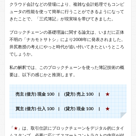
クラウド会計などの登場により、複雑な会計処理でもコンピ
ュータの性能を使って簡単に行うことができるようになって
きたことで、「三式簿記」が現実味を帯びてきました。
ブロックチェーンの基礎理論に関する論文は、いまだに正体
不明の「ナカモトサトシ」により2008年に発表されました。
井尻教授の考えにやっと時代が追い付いてきたというところ
でしょうか。
私の解釈では、このブロックチェーンを使った簿記技術の概
要は、以下の感じかと推測します。
売主 (借方) 現金 100 | (貸方) 売上 100 |
★
買主 (借方) 仕入 100 | (貸方) 現金 100 |
★
「
★
」は、取引仕訳にブロックチェーンをデジタル的にタイ
ムスタンプ、必要に応じてスマートコントラクトの内容が付