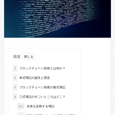
目次
1
ブロックチェーン技術とは何か？
2
単式簿記の誕生と歴史
3
ブロックチェーン前夜の複式簿記
4
三式簿記のすごいところはどこ？
4.1
未来を反映する簿記