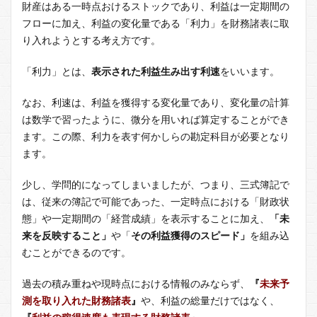
財産はある一時点おけるストックであり、利益は一定期間の
フローに加え、利益の変化量である「利力」を財務諸表に取
り入れようとする考え方です。
「利力」とは、
表示された利益生み出す利速
をいいます。
なお、利速は、利益を獲得する変化量であり、変化量の計算
は数学で習ったように、微分を用いれば算定することができ
ます。この際、利力を表す何かしらの勘定科目が必要となり
ます。
少し、学問的になってしまいましたが、つまり、三式簿記で
は、従来の簿記で可能であった、一定時点における「財政状
態」や一定期間の「経営成績」を表示することに加え、
「未
来を反映すること」
や「
その利益獲得のスピード」
を組み込
むことができるのです。
過去の積み重ねや現時点における情報のみならず、
『
未来予
測を取り入れた財務諸表
』
や、利益の総量だけではなく、