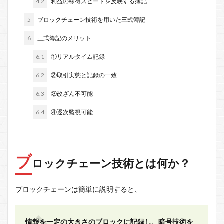
4.2
利益の稼得スピードを反映する簿記
5
ブロックチェーン技術を用いた三式簿記
6
三式簿記のメリット
6.1
①リアルタイム記録
6.2
②取引実態と記録の一致
6.3
③改ざん不可能
6.4
④逐次監視可能
ブ
ロックチェーン技術とは何か？
ブロックチェーンは簡単に説明すると、
情報を一定の大きさのブロックに記録し、暗号技術を