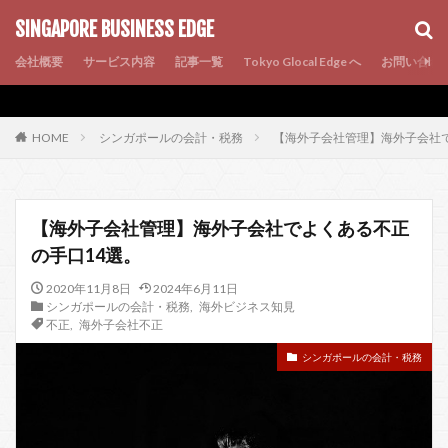
AMP
SEO
PWA
SINGAPORE BUSINESS EDGE
会社概要
サービス内容
記事一覧
Tokyo Glocal Edge へ
お問い合わ
シンガポールの会計・税務
【海外子会社管理】海外子会社で
HOME
【海外子会社管理】海外子会社でよくある不正
の手口14選。
2020年11月8日
2024年6月11日
シンガポールの会計・税務
,
海外ビジネス知見
不正
,
海外子会社不正
シンガポールの会計・税務