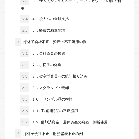
2.3
３．仕入先からのリベート、ディスカウントの個人利
用
2.4
４．役人への金銭支払
2.5
５．経費の精算水増し
3
海外子会社不正―資産の不正流用の例
3.1
６．会社資金の横領
3.2
７．小切手の偽造
3.3
８．架空従業員への給与振り込み
3.4
９．スクラップの売却
3.5
１０．サンプル品の横領
3.6
１１. 工場消耗品の不正流用
3.7
１２. 償却済資産・遊休資産の窃盗、無断使用
4
海外子会社不正―財務諸表不正の例