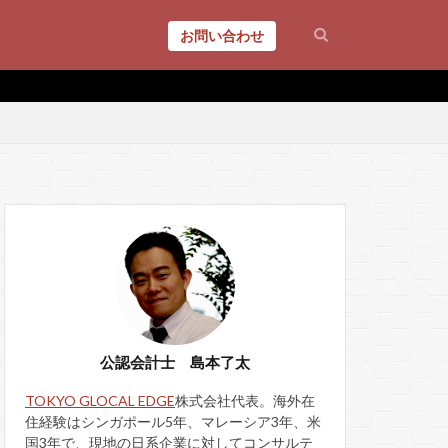
お問い合わせ
公認会計士 島本了太
TOKYO GLOCAL EDGE
株式会社代表。海外在
住経験はシンガポール5年、マレーシア3年、米
国3年で、現地の日系企業に対してコンサルテ