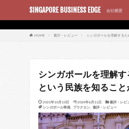
SINGAPORE BUSINESS EDGE
会社概要
AMP
SEO
PWA
書評・レビュー
シンガポールを理解するた
HOME
シンガポールを理解す
という民族を知ること
2021年10月10日
2024年6月11日
書評・レビ
シンガポール華僑
,
プラナカン
,
書評・レビュー