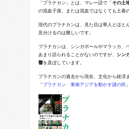
「プラナカン」とは、マレー語で「
その土
の混血子孫、または混血ではなくても土着
現代のプラナカンは、見た目は華人とほと
見分けるのは難しいです。
プラナカンは、シンガポールやマラッカ、
あまり語られることがないのですが、
シン
響
を及ぼしています。
プラナカンの過去から現在、文化から経済
「
プラナカン 東南アジアを動かす謎の民