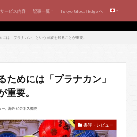
シンガポール・ビジネス情報
海外ビジネス知見
シンガポールの会計・税務
書評・レビュー
サービス内容
記事一覧
Tokyo Glocal Edge へ
シンガポール・ビジネス情報
海外ビジネス知見
シンガポールの会計・税務
書評・レビュー
めには「プラナカン」という民族を知ることが重要。
るためには「プラナカン」
が重要。
ュー
,
海外ビジネス知見
書評・レビュー