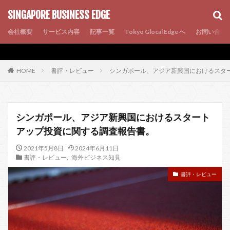
AMP
SEO
PWA
SINGAPORE BUSINESS EDGE
会社概要
サービス内容
記事一覧
Tokyo Glocal Edge へ
お問い合わ
書評・レビュー
シンガポール、アジア新興国におけるスタ
HOME
シンガポール、アジア新興国におけるスタート
アップ投資に関する調査報告書。
2021年5月8日
2024年6月11日
書評・レビュー
,
海外ビジネス知見
書評・レビュー