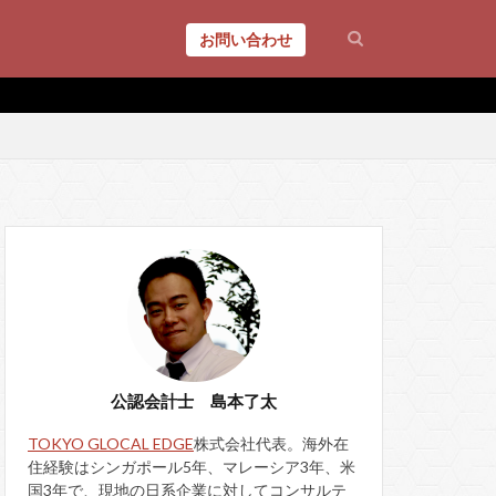
お問い合わせ
公認会計士 島本了太
TOKYO GLOCAL EDGE
株式会社代表。海外在
住経験はシンガポール5年、マレーシア3年、米
国3年で、現地の日系企業に対してコンサルテ