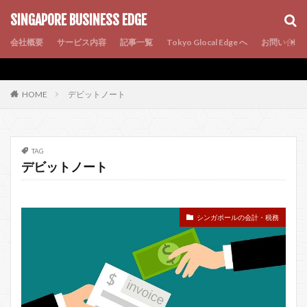
AMP
SEO
PWA
SINGAPORE BUSINESS EDGE
会社概要
サービス内容
記事一覧
Tokyo Glocal Edge へ
お問い合わ
デビットノート
HOME
TAG
デビットノート
シンガポールの会計・税務