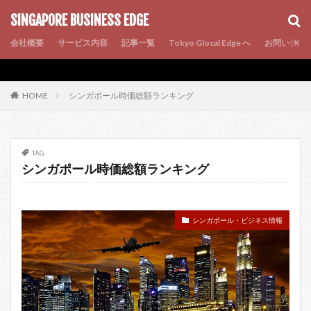
AMP
SEO
PWA
SINGAPORE BUSINESS EDGE
会社概要
サービス内容
記事一覧
Tokyo Glocal Edge へ
お問い合わ
シンガポール時価総額ランキング
HOME
TAG
シンガポール時価総額ランキング
シンガポール・ビジネス情報